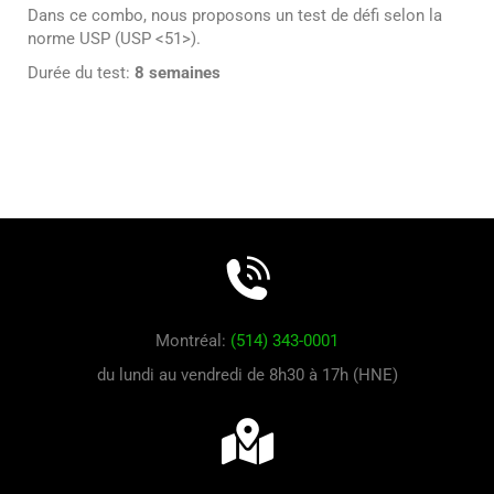
Dans ce combo, nous proposons un test de défi selon la
norme USP (USP <51>).
Durée du test:
8 semaines
Montréal:
(514) 343-0001
du lundi au vendredi de 8h30 à 17h (HNE)