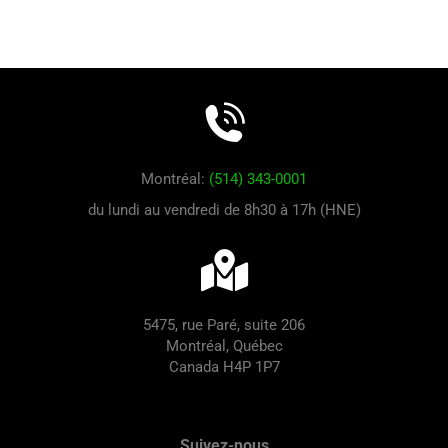
Montréal:
(514) 343-0001
du lundi au vendredi de 8h30 à 17h (HNE)
5475, rue Paré, suite 206
Montréal, Québec
Canada H4P 1P7
Suivez-nous