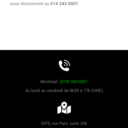
nous directement au
514 343 0001
Montréal:
(514) 343-0001
du lundi au vendredi de 8h30 à 17h (HNE)
5475, rue Paré, suite 206