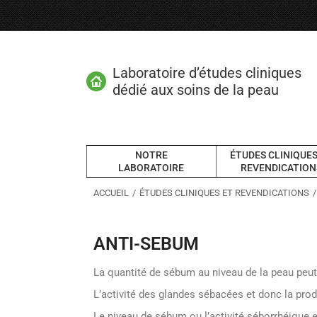
Laboratoire d’études cliniques
dédié aux soins de la peau
NOTRE
ÉTUDES CLINIQUES
LABORATOIRE
REVENDICATION
Vous êtes ici :
ACCUEIL
ÉTUDES CLINIQUES ET REVENDICATIONS
ANTI-SEBUM
La quantité de sébum au niveau de la peau peu
L’activité des glandes sébacées et donc la pro
Le niveau de sébum ou l’activité séborrhéique 