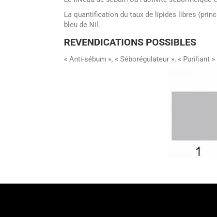
La quantification du taux de lipides libres (pr
bleu de Nil.
REVENDICATIONS POSSIBLES
« Anti-sébum », « Séborégulateur », « Purifiant »