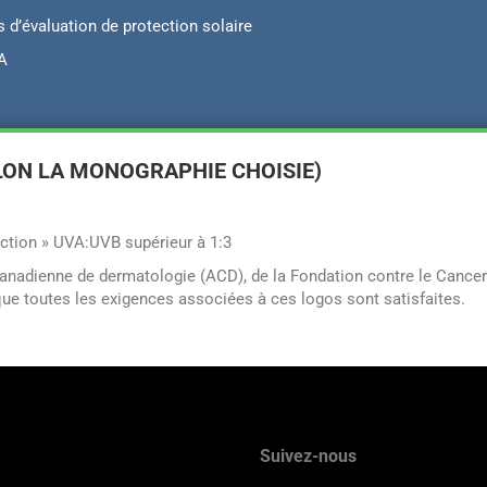
’évaluation de protection solaire
VA
LON LA MONOGRAPHIE CHOISIE)
ection » UVA:UVB supérieur à 1:3
canadienne de dermatologie (ACD), de la Fondation contre le Cance
 que toutes les exigences associées à ces logos sont satisfaites.
Suivez-nous