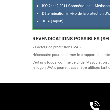
ISO 24442:2011 Cosmétiques – Méthodes d
Détermination in vivo de la protection U
JCIA (Japon)
REVENDICATIONS POSSIBLES (SE
« Facteur de protection UVA »
Nécessaire pour confirmer le « rapport de prot
Certains logos, comme celui de l’Association 
le logo «UVA», peuvent aussi être utilisés tant