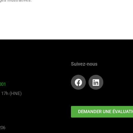
s illustratives.
Suivez-nous
001
à 17h (HNE)
DEMANDER UNE ÉVALUAT
206