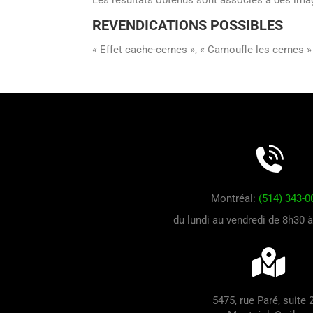
Les résultats obtenus sont associés à des image
REVENDICATIONS POSSIBLES
« Effet cache-cernes », « Camoufle les cernes »
Montréal:
(514) 343-0
du lundi au vendredi de 8h30 
5475, rue Paré, suite 