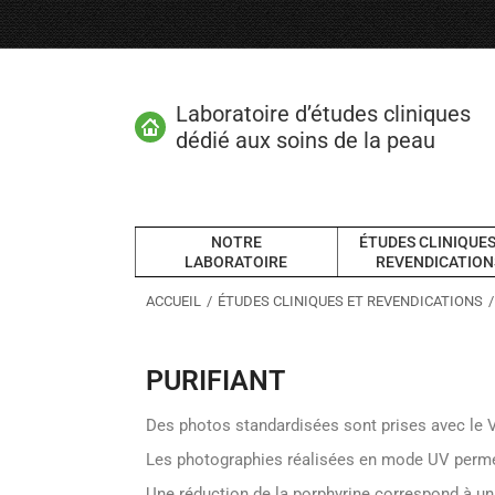
Laboratoire d’études cliniques
dédié aux soins de la peau
NOTRE
ÉTUDES CLINIQUES
LABORATOIRE
REVENDICATION
Vous êtes ici :
ACCUEIL
ÉTUDES CLINIQUES ET REVENDICATIONS
PURIFIANT
Des photos standardisées sont prises avec le Vi
Les photographies réalisées en mode UV permette
Une réduction de la porphyrine correspond à un e