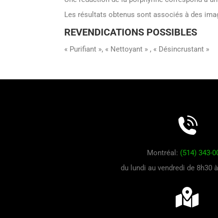
Les résultats obtenus sont associés à des image
REVENDICATIONS POSSIBLES
« Purifiant », « Nettoyant » , « Désincrustant »
Montréal:
(514) 343-0
du lundi au vendredi de 8h30 