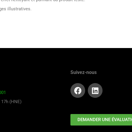
s illustratives.
Suivez-nous
001
à 17h (HNE)
DEMANDER UNE ÉVALUAT