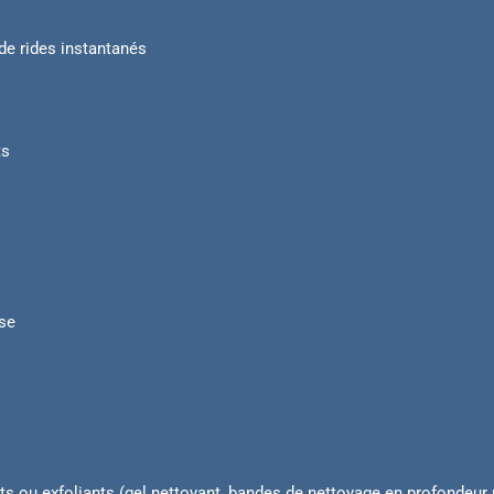
 de rides instantanés
ts
se
ts ou exfoliants (gel nettoyant, bandes de nettoyage en profondeur 