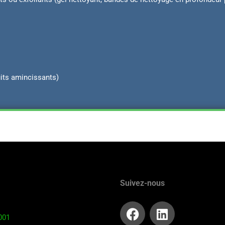
its amincissants)
Suivez-nous
001